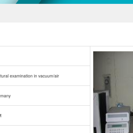
tural examination in vacuum/air
rmany
M