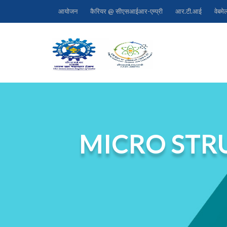
आयोजन
कैरियर @ सीएसआईआर-एम्प्री
आर.टी.आई
वेबमे
MICRO STR