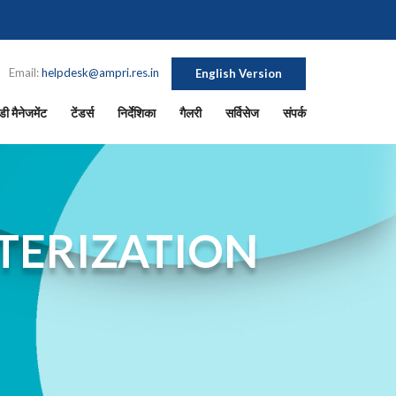
Email:
helpdesk@ampri.res.in
English Version
ी मैनेजमेंट
टेंडर्स
निर्देशिका
गैलरी
सर्विसेज
संपर्क
TERIZATION