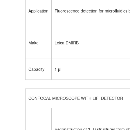
Application
Fluorescence detection for microfluidics
Make
Leica DMIRB
Capacity
1 µl
CONFOCAL MICROSCOPE WITH LIF DETECTOR
Reconstruction of 3- D structures from 