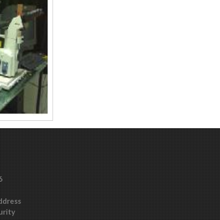
6
Address
urity