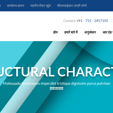
ल
कार्यालय ज्ञापन
स्क्रीन रीडर पहुंच
सीएसआईआर-एम्प्री लोगो
Contact:
+91 - 755 - 2457105
होम
हमारे बारे में
अनुसंधान
आर एंड ड
UCTURAL CHARAC
Malesuada hymenaeos imperdiet tristique dignissim purus pulvinar