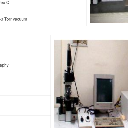
ree C
-3 Torr vacuum
raphy