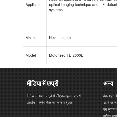
Application
optical imaging technique and LiF detecti
systems
Make
Nikon, Japan
Model
Motorized TE-2000E
मीडिया में एम्प्री
अन्य
दैनिक समाचार पत्रों में सीएसआईआर-एम्प्री
वेबसाइट न
संवर्धन – त्रैमासिक समाचार पत्रिका
अस्वीकरण
वेब सूचना 
वार्षिक संपत