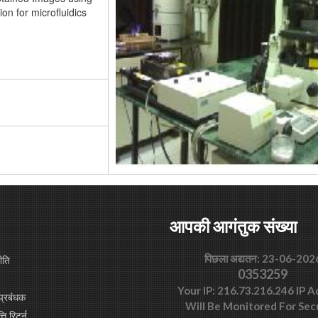
on for microfluidics
आपकी आगंतुक संख्या
पिछला अद्यतन: 23-06-202
ीति
0353259
Your IP: 216.73.216.246 IP 
प्रबंधक
Will Be Monitored For Sec
्ति रिटर्न