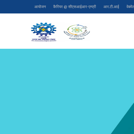
आयोजन
कैरियर @ सीएसआईआर-एम्प्री
आर.टी.आई
वेबमे