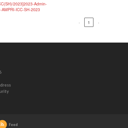
CC(SH)/2023]
2023-Admin-
ee-AMPRI-ICC-SH-2023
‹
1
›
6
ddress
urity
Feed