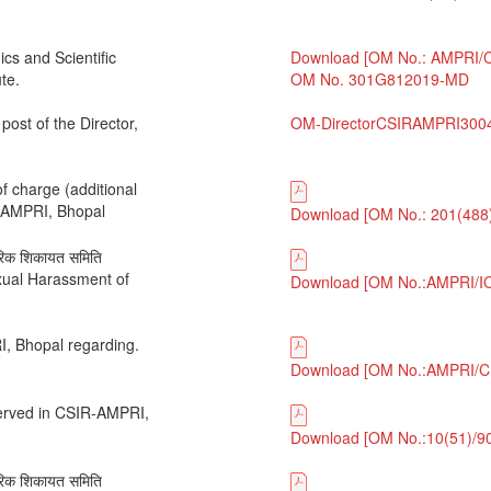
ics and Scientific
Download [OM No.: AMPRI/C
te.
OM No. 301G812019-MD
ost of the Director,
OM-DirectorCSIRAMPRI300
 charge (additional
R-AMPRI, Bhopal
Download [OM No.: 201(488)/
तरिक शिकायत समिति
xual Harassment of
Download [OM No.:AMPRI/I
I, Bhopal regarding.
Download [OM No.:AMPRI/Cre
served in CSIR-AMPRI,
Download [OM No.:10(51)/9
तरिक शिकायत समिति