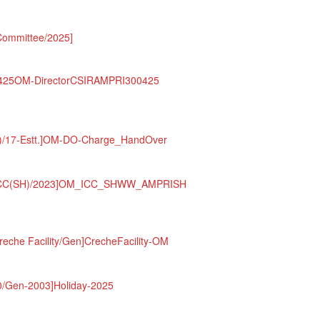
ommittee/2025]
425
OM-DirectorCSIRAMPRI300425
17-Estt.]
OM-DO-Charge_HandOver
CC(SH)/2023]
OM_ICC_SHWW_AMPRISH
che Facility/Gen]
CrecheFacility-OM
0/Gen-2003]
Holiday-2025