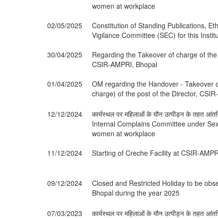
women at workplace
02/05/2025
Constitution of Standing Publications, Eth
Vigilance Committee (SEC) for this Institu
30/04/2025
Regarding the Takeover of charge of the p
CSIR-AMPRI, Bhopal
01/04/2025
OM regarding the Handover - Takeover of
charge) of the post of the Director, CSI
12/12/2024
कार्यस्थल पर महिलाओं के यौन उत्पीड़न के तहत आं
Internal Complains Committee under Se
women at workplace
11/12/2024
Starting of Creche Facility at CSIR-AMPR
09/12/2024
Closed and Restricted Holiday to be ob
Bhopal during the year 2025
07/03/2023
कार्यस्थल पर महिलाओं के यौन उत्पीड़न के तहत आं