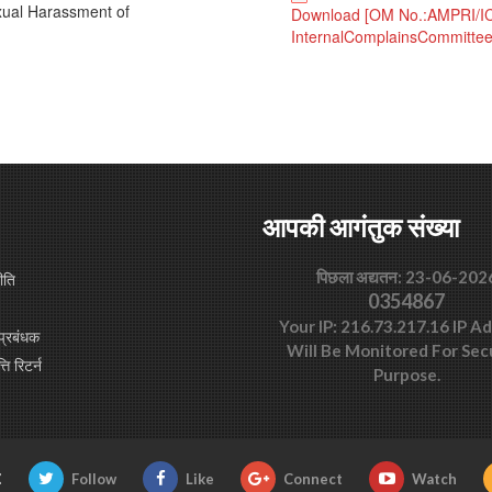
xual Harassment of
Download [OM No.:AMPRI/I
InternalComplainsCommitt
आपकी आगंतुक संख्या
पिछला अद्यतन: 23-06-202
ीति
0354867
Your IP: 216.73.217.16 IP A
प्रबंधक
Will Be Monitored For Sec
्ति रिटर्न
Purpose.
:
Follow
Like
Connect
Watch