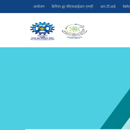
आयोजन
कैरियर @ सीएसआईआर-एम्प्री
आर.टी.आई
वेबमे