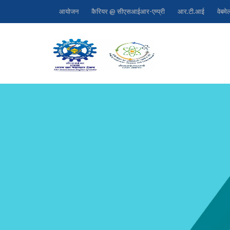
आयोजन
कैरियर @ सीएसआईआर-एम्प्री
आर.टी.आई
वेबमे