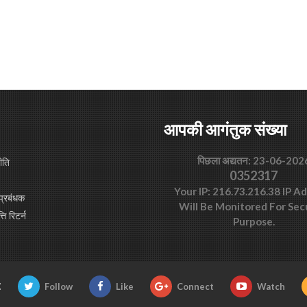
आपकी आगंतुक संख्या
पिछला अद्यतन: 23-06-202
ीति
0352317
Your IP: 216.73.216.38 IP A
प्रबंधक
Will Be Monitored For Sec
्ति रिटर्न
Purpose.
:
Follow
Like
Connect
Watch