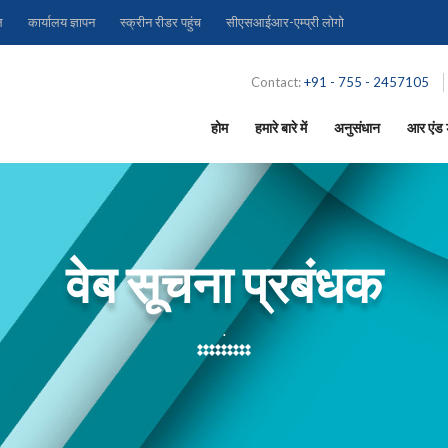
ल
कार्यालय ज्ञापन
स्क्रीन रीडर पहुंच
सीएसआईआर-एम्प्री लोगो
Contact:
+91 - 755 - 2457105
होम
हमारे बारे में
अनुसंधान
आर एंड ड
वेब सूचना प्रबंधक
.