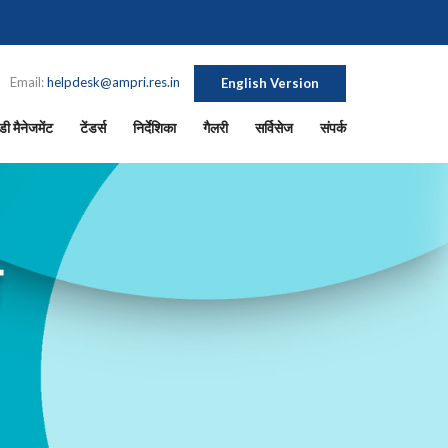
Email:
helpdesk@ampri.res.in
English Version
ी मैनेजमेंट
टेंडर्स
निर्देशिका
गैलरी
सर्विसेज
संपर्क
श