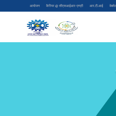
आयोजन
कैरियर @ सीएसआईआर-एम्प्री
आर.टी.आई
वेबमे