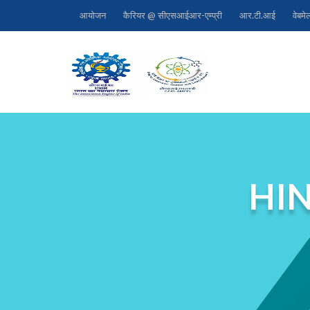
आयोजन
कैरियर @ सीएसआईआर-एम्प्री
आर.टी.आई
वेबमे
HI