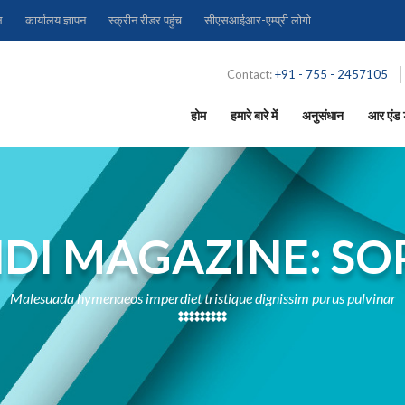
ल
कार्यालय ज्ञापन
स्क्रीन रीडर पहुंच
सीएसआईआर-एम्प्री लोगो
Contact:
+91 - 755 - 2457105
होम
हमारे बारे में
अनुसंधान
आर एंड ड
NDI MAGAZINE: SO
Malesuada hymenaeos imperdiet tristique dignissim purus pulvinar