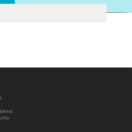
6
Address
urity