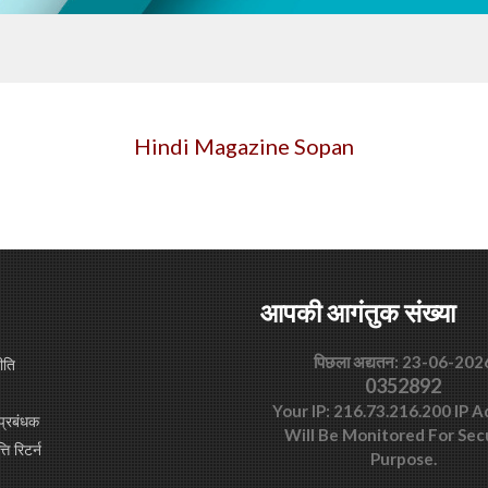
Hindi Magazine Sopan
आपकी आगंतुक संख्या
पिछला अद्यतन: 23-06-202
ीति
0352892
Your IP: 216.73.216.200 IP 
प्रबंधक
Will Be Monitored For Sec
्ति रिटर्न
Purpose.